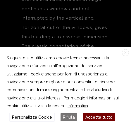
continuous windows and not
interrupted by the vertical and
horizontal cut of the windows, gives
this building a transversal dimension.
The classic connotation of the
X
shapes is underlined using two
Su questo sito utilizziamo cookie tecnici necessari alla
contrasting stones on the façade,
navigazione e funzionali all’erogazione del servizio.
Utilizziamo i cookie anche per fornirti un’esperienza di
besides creating a completely
navigazione sempre migliore e per consentirti di ricevere
copper covering.
comunicazioni di marketing aderenti alle tue abitudini di
The building is part of a large park
navigazione e ai tuoi interessi. Per maggiori informazioni sui
with which it is uniform and molded
cookie utilizzati, visita la nostra
informativa
into one.
Personalizza Cookie
Rifiuta
Accetta tutto